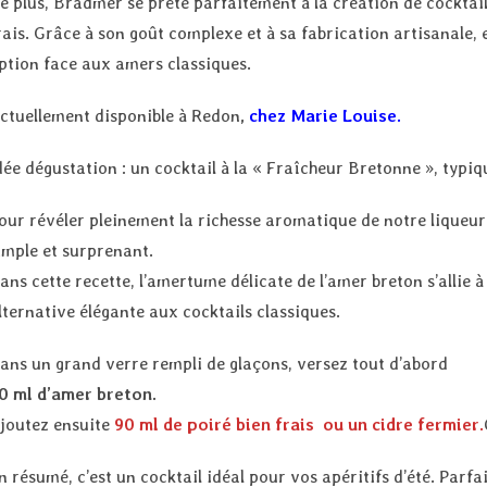
e plus, Bradmer se prête parfaitement à la création de cockta
rais. Grâce à son goût complexe et à sa fabrication artisanale, el
ption face aux amers classiques.
ctuellement disponible à Redon
,
chez Marie Louise.
dée dégustation : un cocktail à la « Fraîcheur Bretonne », typiq
our révéler pleinement la richesse aromatique de notre liqueur a
imple et surprenant.
ans cette recette, l’amertume délicate de l’amer breton s’allie 
lternative élégante aux cocktails classiques.
ans un grand verre rempli de glaçons, versez tout d’abord
0 ml d’amer breton.
joutez ensuite
90 ml de poiré bien frais ou un cidre fermier.
n résumé, c’est un cocktail idéal pour vos apéritifs d’été. Parf