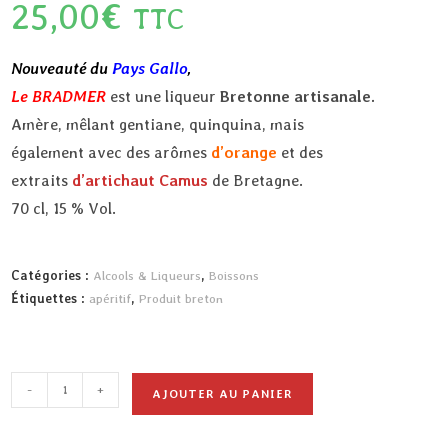
25,00
€
TTC
Nouveauté du
Pays Gallo
,
Le BRADMER
est une liqueur
Bretonne artisanale.
Amère, mêlant gentiane, quinquina, mais
également avec des arômes
d’orange
et des
extraits
d’artichaut Camus
de Bretagne.
70 cl, 15 % Vol.
Catégories :
Alcools & Liqueurs
,
Boissons
Étiquettes :
apéritif
,
Produit breton
-
+
AJOUTER AU PANIER