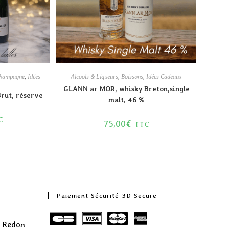
hampagne
,
Idées
Alcools & Liqueurs
,
Boissons
,
Idées Cadeaux
GLANN ar MOR, whisky Breton,single
rut, réserve
malt, 46 %
C
75,00
€
TTC
Paiement Sécurité 3D Secure
0 Redon