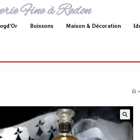
erie Fine à Redon
ogd’Or
Boissons
Maison & Décoration
Id
>