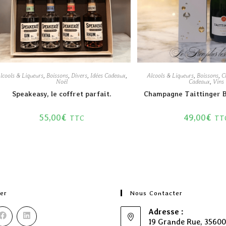
lcools & Liqueurs
,
Boissons
,
Divers
,
Idées Cadeaux
,
Alcools & Liqueurs
,
Boissons
,
C
Noël
Cadeaux
,
Vins
Speakeasy, le coffret parfait.
Champagne Taittinger B
55,00
€
49,00
€
TTC
TT
er
Nous Contacter
Adresse :
19 Grande Rue, 3560