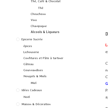
Thé, Café & Chocolat
Thé
Chouchenn
Vins
Champagne
Alcools & Liqueurs
D
Epicerie Sucrée
L
épices
e
Lichouserie
Confitures et Pâte à tartiner
C
Gâteau
n
Gourmandises
Nougats & Miels
C
Miel
G
P
Idées Cadeaux
a
Noël
Maison & Décoration