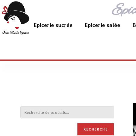
Epic
Epicerie sucrée
Epicerie salée
B
RECHERCHE