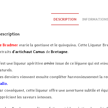
DESCRIPTION
INFORMATION
escription
e Bradmer
marie la gentiane et le quinquina. Cette Liqueur B
xtraits
d’artichaut Camus
de
Bretagne
.
’est une liqueur apéritive
amère
issue de ce légume qui est mi
aturels.
es derniers viennent ensuite compléter harmonieusement la re
allo.
ar conséquent, cette liqueur offre une amertume subtile et équili
pprécient les saveurs intenses.