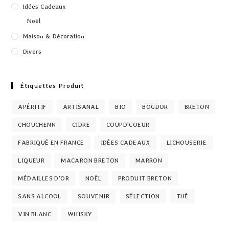
Idées Cadeaux
Noël
Maison & Décoration
Divers
Étiquettes Produit
APÉRITIF
ARTISANAL
BIO
BOGDOR
BRETON
CHOUCHENN
CIDRE
COUPD'COEUR
FABRIQUÉ EN FRANCE
IDÉES CADEAUX
LICHOUSERIE
LIQUEUR
MACARON BRETON
MARRON
MÉDAILLES D'OR
NOËL
PRODUIT BRETON
SANS ALCOOL
SOUVENIR
SÉLECTION
THÉ
VIN BLANC
WHISKY