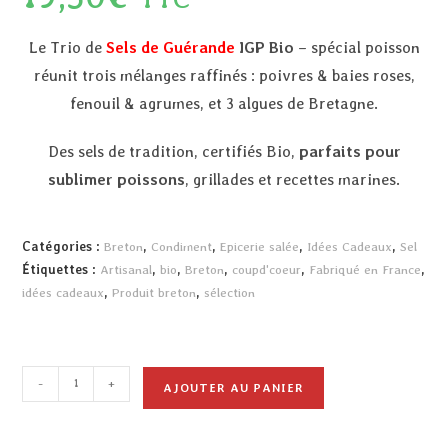
Le Trio de
Sels de Guérande
IGP Bio
– spécial poisson
réunit trois mélanges raffinés : poivres & baies roses,
fenouil & agrumes, et 3 algues de Bretagne.
Des sels de tradition, certifiés Bio,
parfaits pour
sublimer poissons
, grillades et recettes marines.
Catégories :
Breton
,
Condiment
,
Epicerie salée
,
Idées Cadeaux
,
Sel
Étiquettes :
Artisanal
,
bio
,
Breton
,
coupd'coeur
,
Fabriqué en France
,
idées cadeaux
,
Produit breton
,
sélection
-
+
AJOUTER AU PANIER