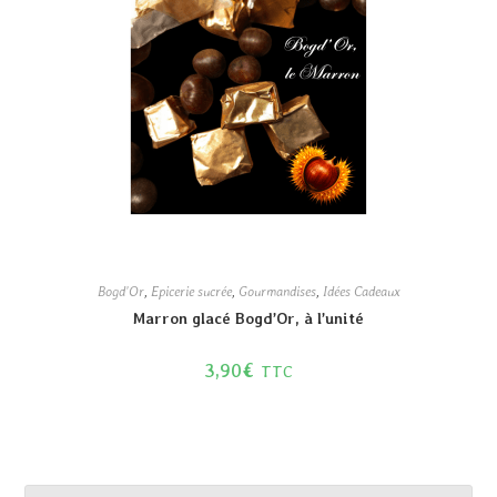
Bogd'Or
,
Epicerie sucrée
,
Gourmandises
,
Idées Cadeaux
Marron glacé Bogd’Or, à l’unité
3,90
€
TTC