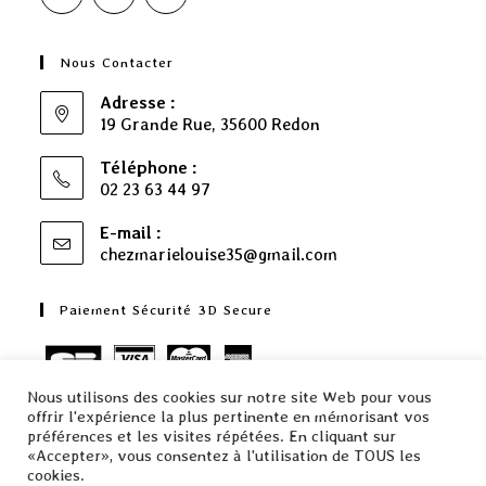
Nous Contacter
Adresse :
19 Grande Rue, 35600 Redon
Téléphone :
02 23 63 44 97
E-mail :
chezmarielouise35@gmail.com
Paiement Sécurité 3D Secure
Nous utilisons des cookies sur notre site Web pour vous
offrir l'expérience la plus pertinente en mémorisant vos
préférences et les visites répétées. En cliquant sur
«Accepter», vous consentez à l'utilisation de TOUS les
L’abus d’alcools est dangereux pour la santé, à consommer avec
cookies.
modération. La vente d’alcool est interdite aux mineurs.