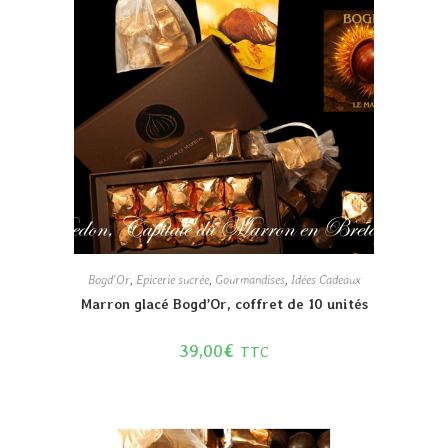
Bogd'Or
,
Epicerie sucrée
,
Gourmandises
,
Idées Cadeaux
Marron glacé Bogd’Or, coffret de 10 unités
39,00
€
TTC