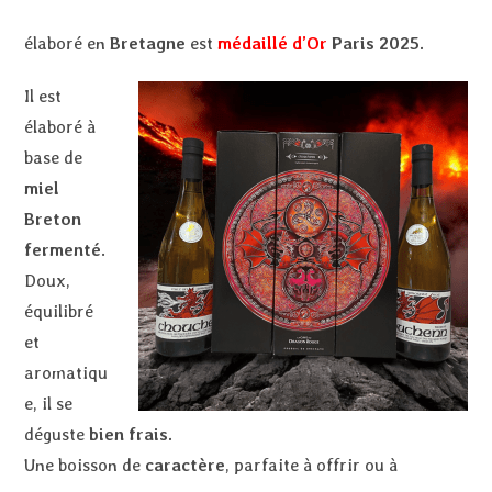
élaboré en
Bretagne
est
médaillé d’Or
Paris 2025.
Il est
élaboré à
base de
miel
Breton
fermenté
.
Doux,
équilibré
et
aromatiqu
e, il se
déguste
bien frais.
Une boisson de
caractère
, parfaite à offrir ou à