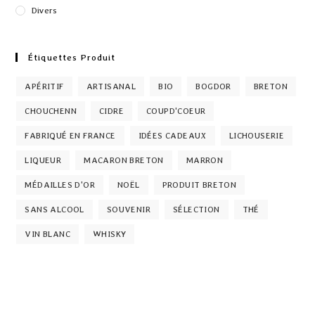
Divers
Étiquettes Produit
APÉRITIF
ARTISANAL
BIO
BOGDOR
BRETON
CHOUCHENN
CIDRE
COUPD'COEUR
FABRIQUÉ EN FRANCE
IDÉES CADEAUX
LICHOUSERIE
LIQUEUR
MACARON BRETON
MARRON
MÉDAILLES D'OR
NOËL
PRODUIT BRETON
SANS ALCOOL
SOUVENIR
SÉLECTION
THÉ
VIN BLANC
WHISKY