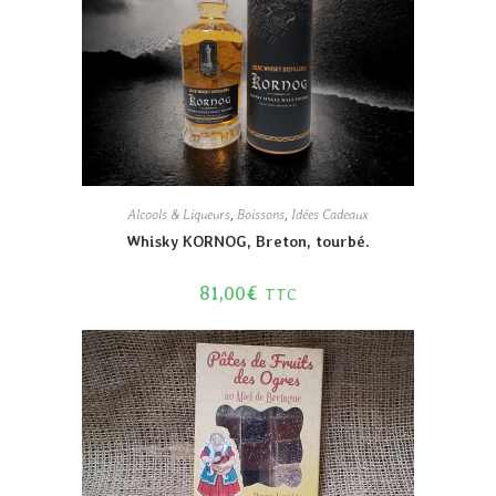
Alcools & Liqueurs
,
Boissons
,
Idées Cadeaux
Whisky KORNOG, Breton, tourbé.
81,00
€
TTC